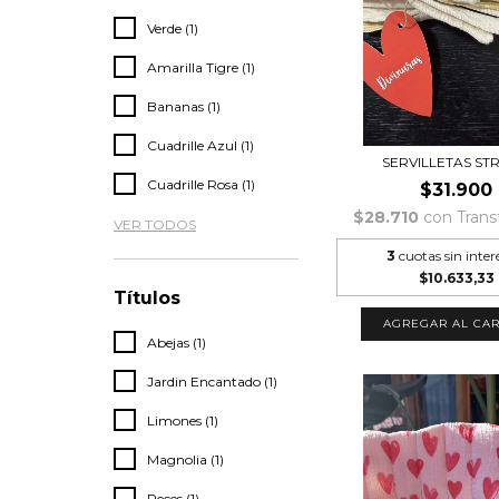
Verde (1)
Amarilla Tigre (1)
Bananas (1)
Cuadrille Azul (1)
SERVILLETAS ST
Cuadrille Rosa (1)
$31.900
$28.710
con
Trans
VER TODOS
3
cuotas sin inter
$10.633,33
Títulos
Abejas (1)
Jardin Encantado (1)
Limones (1)
Magnolia (1)
Peces (1)