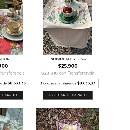
ADOR
INDIVIDUALES LONA
900
$25.900
ransferencia
$23.310
con
Transferencia
és de
$8.633,33
3
cuotas sin interés de
$8.633,33
L CARRITO
AGREGAR AL CARRITO