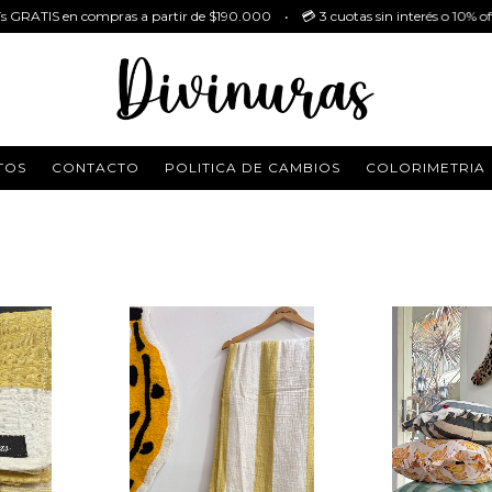
n compras a partir de $190.000 • 💳 3 cuotas sin interés o 10% off con tran
TOS
CONTACTO
POLITICA DE CAMBIOS
COLORIMETRIA