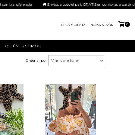
sferencia 🚚 Envíos a todo el país GRATIS en compras a partir de $190.000 
0
CREAR CUENTA
INICIAR SESIÓN
QUIÉNES SOMOS
Ordenar por