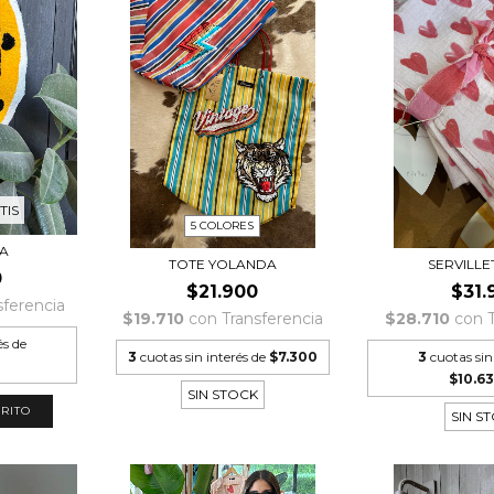
TIS
5 COLORES
NA
TOTE YOLANDA
SERVILLET
0
$21.900
$31.
sferencia
$19.710
con
Transferencia
$28.710
con
és de
3
cuotas sin interés de
$7.300
3
cuotas sin
$10.6
SIN STOCK
SIN S