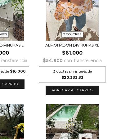
ORES
2 COLORES
IVINURAS L
ALMOHADON DIVINURAS XL
000
$61.000
Transferencia
$54.900
con
Transferencia
rés de
$16.000
3
cuotas sin interés de
$20.333,33
L CARRITO
AGREGAR AL CARRITO