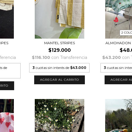
2 COL
RIPES
MANTEL STRIPES
ALMOHADON D
$129.000
$48.
ferencia
$116.100
con
Transferencia
$43.200
con
és de
3
cuotas sin interés de
$43.000
3
cuotas sin inte
AGREGAR A