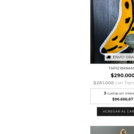
ENVÍO GRA
TAPIZ BANA
$290.00
$261.000
con
Tran
3
cuotas sin inter
$96.666,67