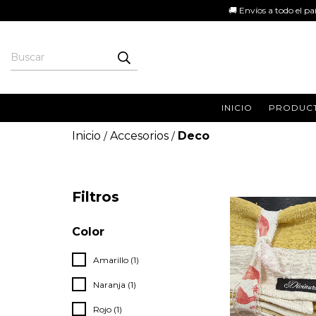
🚚 Envíos a todo el país GRATIS e
INICIO
PRODUC
Inicio
Accesorios
Deco
/
/
Filtros
Color
Amarillo (1)
Naranja (1)
Rojo (1)