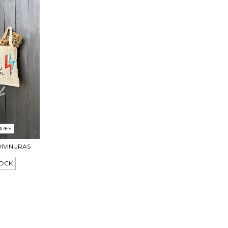
ORES
DIVINURAS
TOCK