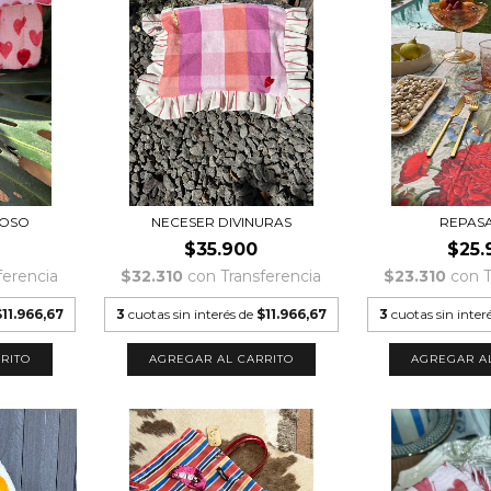
ROSO
NECESER DIVINURAS
REPAS
$35.900
$25.
ferencia
$32.310
con
Transferencia
$23.310
con
T
$11.966,67
3
cuotas sin interés de
$11.966,67
3
cuotas sin inter
AGREGAR A