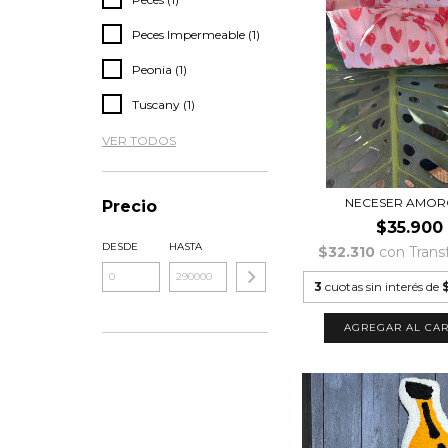
Peces Impermeable (1)
Peonia (1)
Tuscany (1)
VER TODOS
NECESER AMO
Precio
$35.900
DESDE
HASTA
$32.310
con
Trans
3
cuotas sin interés de