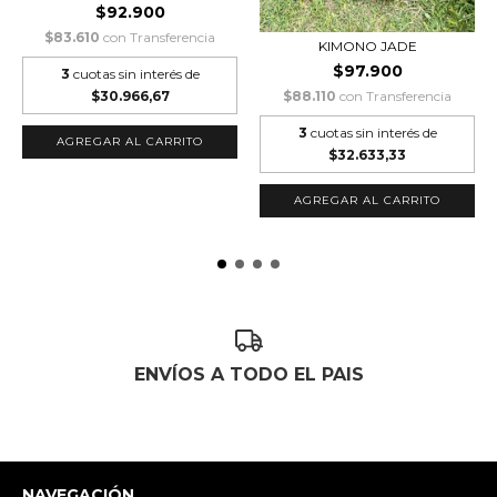
$92.900
$83.610
con
Transferencia
KIMONO JADE
$97.900
3
cuotas sin interés de
$30.966,67
$88.110
con
Transferencia
3
cuotas sin interés de
$32.633,33
AGREGAR AL CARRITO
ENVÍOS A TODO EL PAIS
NAVEGACIÓN