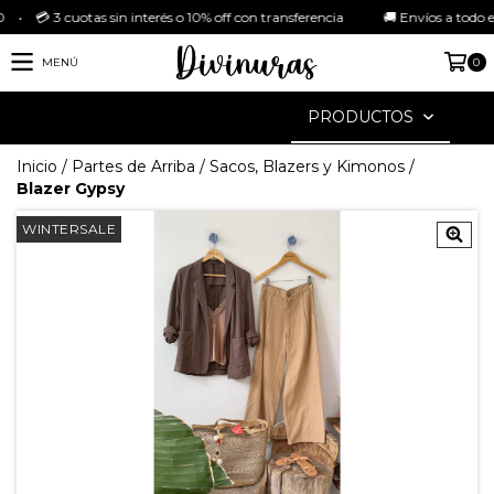
3 cuotas sin interés o 10% off con transferencia 🚚 Envíos a todo el país G
MENÚ
0
PRODUCTOS
Inicio
/
Partes de Arriba
/
Sacos, Blazers y Kimonos
/
Blazer Gypsy
WINTERSALE