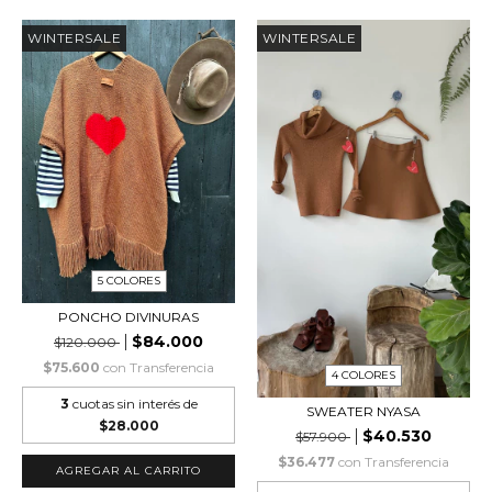
WINTERSALE
WINTERSALE
5 COLORES
PONCHO DIVINURAS
$84.000
$120.000
$75.600
con
Transferencia
4 COLORES
3
cuotas sin interés de
SWEATER NYASA
$28.000
$40.530
$57.900
$36.477
con
Transferencia
AGREGAR AL CARRITO