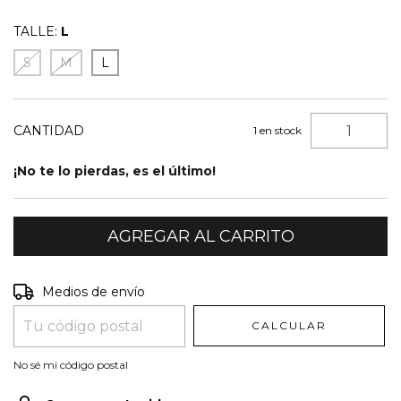
TALLE:
L
S
M
L
CANTIDAD
1
en stock
¡No te lo pierdas, es el último!
Entregas para el CP:
CAMBIAR CP
Medios de envío
CALCULAR
No sé mi código postal