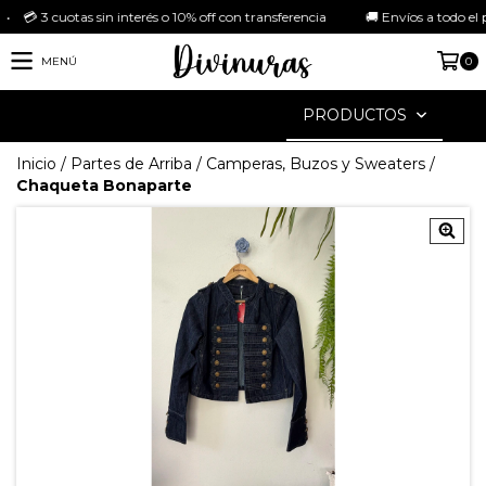
 cuotas sin interés o 10% off con transferencia 🚚 Envíos a todo el país G
MENÚ
0
PRODUCTOS
Inicio
/
Partes de Arriba
/
Camperas, Buzos y Sweaters
/
Chaqueta Bonaparte