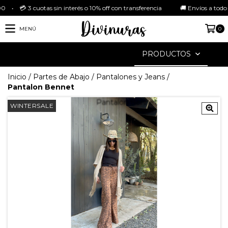
 3 cuotas sin interés o 10% off con transferencia 🚚 Envíos a todo el país
MENÚ
0
PRODUCTOS
Inicio
/
Partes de Abajo
/
Pantalones y Jeans
/
Pantalon Bennet
WINTERSALE