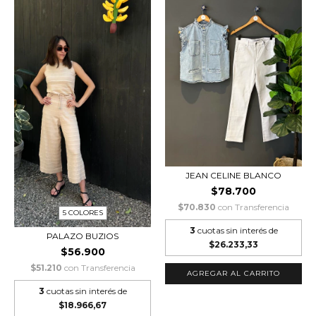
JEAN CELINE BLANCO
$78.700
$70.830
con
Transferencia
5 COLORES
3
cuotas sin interés de
PALAZO BUZIOS
$26.233,33
$56.900
$51.210
con
Transferencia
AGREGAR AL CARRITO
3
cuotas sin interés de
$18.966,67