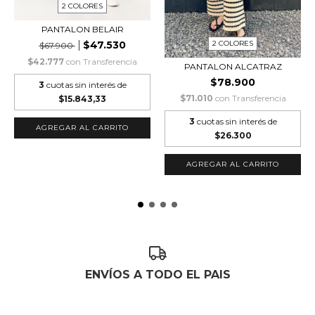
2 COLORES
PANTALON BELAIR
$47.530
2 COLORES
$67.900
$42.777
con
Transferencia
PANTALON ALCATRAZ
$78.900
3
cuotas sin interés de
$71.010
con
Transferencia
$15.843,33
3
cuotas sin interés de
AGREGAR AL CARRITO
$26.300
AGREGAR AL CARRITO
ENVÍOS A TODO EL PAIS