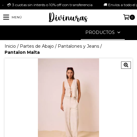
3 cuotas sin interés o 10% off con transferencia 🚚 Envíos a todo el país G
MENÚ
0
PRODUCTOS
Inicio
/
Partes de Abajo
/
Pantalones y Jeans
/
Pantalon Malta